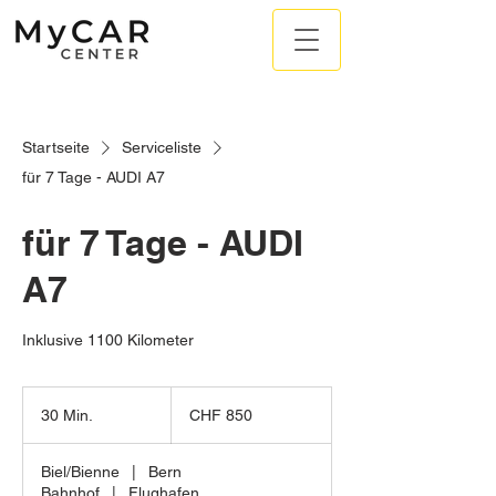
Startseite
Serviceliste
für 7 Tage - AUDI A7
für 7 Tage - AUDI
A7
Inklusive 1100 Kilometer
CHF 85
İsviçre
30 Min.
3
CHF 850
frangı0
0
M
Biel/Bienne
|
Bern
i
Bahnhof
|
Flughafen