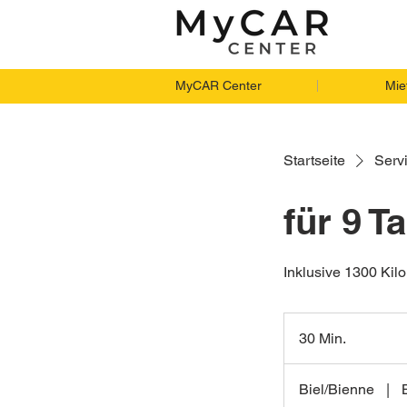
MyCAR Center
Mie
Startseite
Servi
für 9 
Inklusive 1300 Kil
30 Min.
3
0
M
Biel/Bienne
|
i