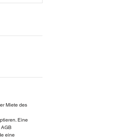
er Miete des
n
tieren. Eine
n AGB
de eine