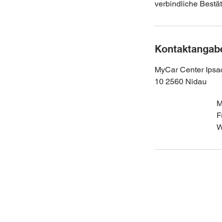
verbindliche Bestät
Kontaktangab
MyCar Center Ipsa
10 2560 Nidau
M
F
W