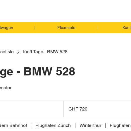
twagen
Flexmiete
Kont
celiste
für 9 Tage - BMW 528
Tage - BMW 528
ometer
CHF 72
İsviçre
CHF 720
frangı0
Bern Bahnhof
|
Flughafen Zürich
|
Winterthur
|
Flughafen