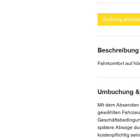
n
.
Buchung anfrag
Beschreibung
Fahrkomfort auf h
Umbuchung &
Mit dem Absenden d
gewählten Fahrzeug
Geschäftsbedingun
spätere Absage du
kostenpflichtig se