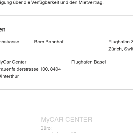
igung über die Verfügbarkeit und den Mietvertrag.
en
chstrasse
Bern Bahnhof
Flughafen 
Zürich, Swi
yCar Center
Flughafen Basel
rauenfelderstrasse 100, 8404
interthur
MyCAR CENTER
Büro: