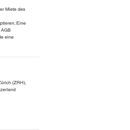
er Miete des
n
tieren. Eine
n AGB
de eine
Zürich (ZRH),
tzerland