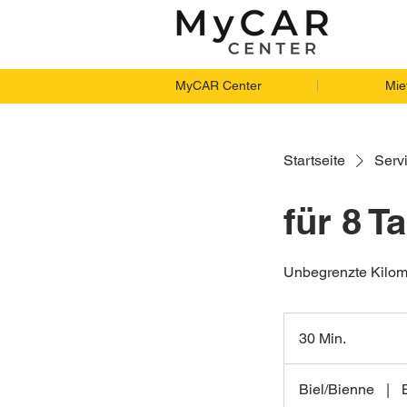
MyCAR Center
Mie
Startseite
Servi
für 8 
Unbegrenzte Kilom
30 Min.
3
0
M
Biel/Bienne
|
i