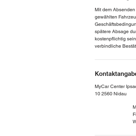
Mit dem Absenden d
gewählten Fahrzeug
Geschäftsbedingun
spätere Absage du
kostenpflichtig se
verbindliche Bestät
Kontaktangab
MyCar Center Ipsa
10 2560 Nidau
M
F
W