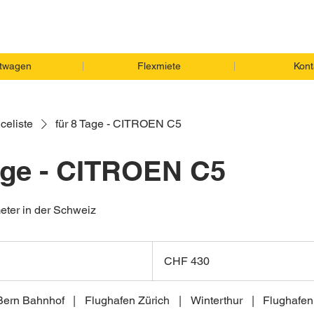
twagen
Flexmiete
Kont
celiste
für 8 Tage - CITROEN C5
Tage - CITROEN C5
eter in der Schweiz
CHF 43
İsviçre
CHF 430
frangı0
Bern Bahnhof
|
Flughafen Zürich
|
Winterthur
|
Flughafen