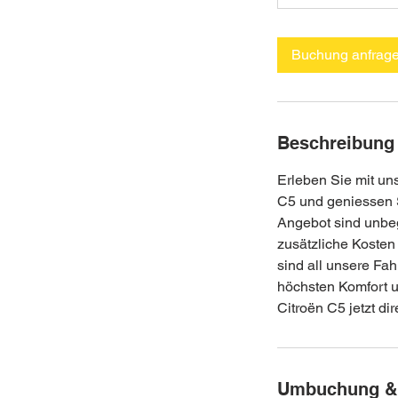
n
.
Buchung anfrag
Beschreibung
Erleben Sie mit uns
C5 und geniessen S
Angebot sind unbegr
zusätzliche Kosten
sind all unsere Fa
höchsten Komfort u
Citroën C5 jetzt di
Umbuchung &