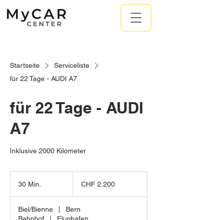
Startseite
Serviceliste
für 22 Tage - AUDI A7
für 22 Tage - AUDI
A7
Inklusive 2000 Kilometer
CHF 2.20
İsviçre
30 Min.
3
CHF 2.200
frangı0
0
M
Biel/Bienne
|
Bern
i
Bahnhof
|
Flughafen